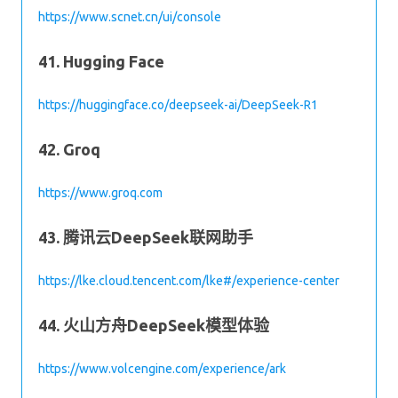
https://www.scnet.cn/ui/console
41. Hugging Face
https://huggingface.co/deepseek-ai/DeepSeek-R1
42. Groq
https://www.groq.com
43. 腾讯云DeepSeek联网助手
https://lke.cloud.tencent.com/lke#/experience-center
44. 火山方舟DeepSeek模型体验
https://www.volcengine.com/experience/ark