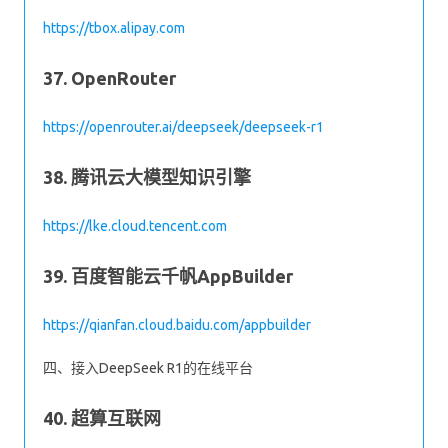
https://tbox.alipay.com
37. OpenRouter
https://openrouter.ai/deepseek/deepseek-r1
38. 腾讯云大模型知识引擎
https://lke.cloud.tencent.com
39. 百度智能云千帆AppBuilder
https://qianfan.cloud.baidu.com/appbuilder
四、接入DeepSeek R1的在线平台
40. 超算互联网