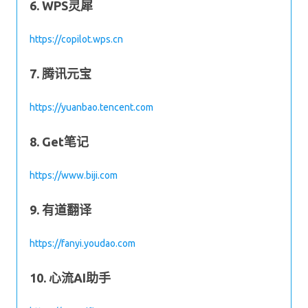
6. WPS灵犀
https://copilot.wps.cn
7. 腾讯元宝
https://yuanbao.tencent.com
8. Get笔记
https://www.biji.com
9. 有道翻译
https://fanyi.youdao.com
10. 心流AI助手