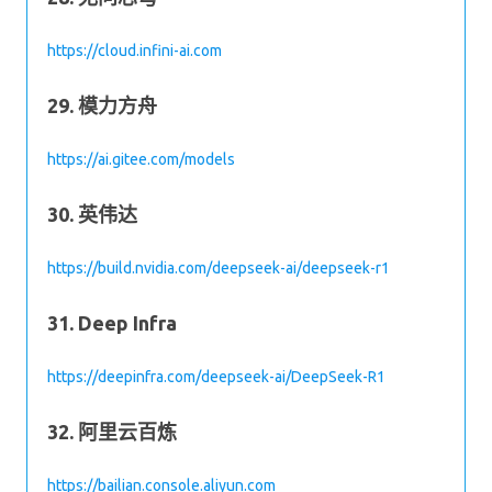
https://cloud.infini-ai.com
29. 模力方舟
https://ai.gitee.com/models
30. 英伟达
https://build.nvidia.com/deepseek-ai/deepseek-r1
31. Deep Infra
https://deepinfra.com/deepseek-ai/DeepSeek-R1
32. 阿里云百炼
https://bailian.console.aliyun.com