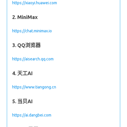
https://xiaoyi.huawei.com
2. MiniMax
https://chat.minimax.io
3. QQ浏览器
https://aisearch.qq.com
4. 天工AI
https://www.tiangong.cn
5. 当贝AI
https://ai.dangbei.com