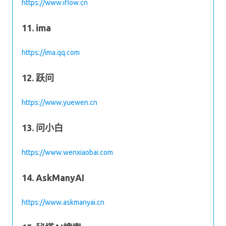
https://www.iflow.cn
11. ima
https://ima.qq.com
12. 跃问
https://www.yuewen.cn
13. 问小白
https://www.wenxiaobai.com
14. AskManyAI
https://www.askmanyai.cn